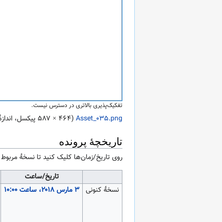
تفکیک‌پذیری بالاتری در دسترس نیست.
Asset_035.png
‏
(
۵۸۷ × ۴۶۴
پیکسل، اندازهٔ پرونده: ۶ کیلوبای
تاریخچهٔ پرونده
روی تاریخ/زمان‌ها کلیک کنید تا نسخهٔ مربوط ب
تاریخ/ساعت
نسخهٔ کنونی