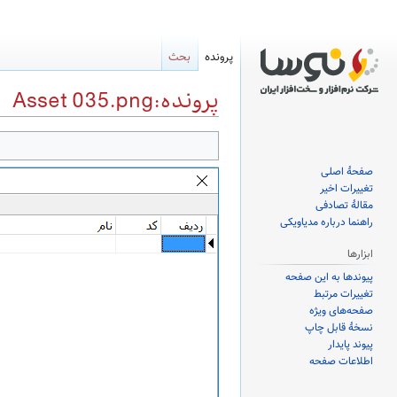
پرونده
بحث
پرونده:Asset 035.png
پرش
پرش
به
به
صفحهٔ اصلی
ناوبری
جستجو
تغییرات اخیر
مقالهٔ تصادفی
راهنما درباره مدیاویکی
ابزارها
پیوندها به این صفحه
تغییرات مرتبط
صفحه‌های ویژه
نسخهٔ قابل چاپ
پیوند پایدار
اطلاعات صفحه