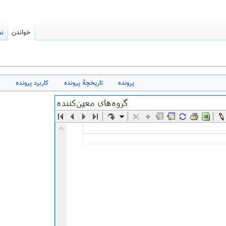
خواندن
نم
پرونده
تاریخچهٔ پرونده
کاربرد پرونده