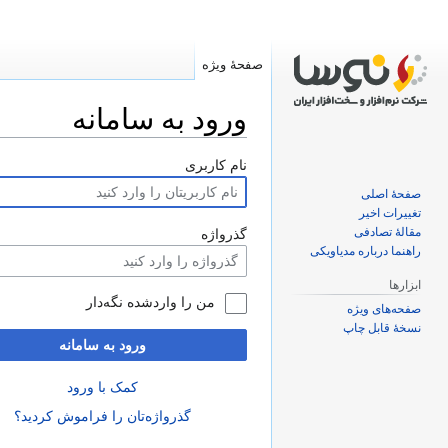
صفحهٔ ویژه
ورود به سامانه
پرش
پرش
نام کاربری
به
به
صفحهٔ اصلی
ناوبری
جستجو
تغییرات اخیر
مقالهٔ تصادفی
گذرواژه
راهنما درباره مدیاویکی
ابزارها
من را واردشده نگه‌دار
صفحه‌های ویژه
نسخهٔ قابل چاپ
ورود به سامانه
کمک با ورود
گذرواژه‌تان را فراموش کردید؟