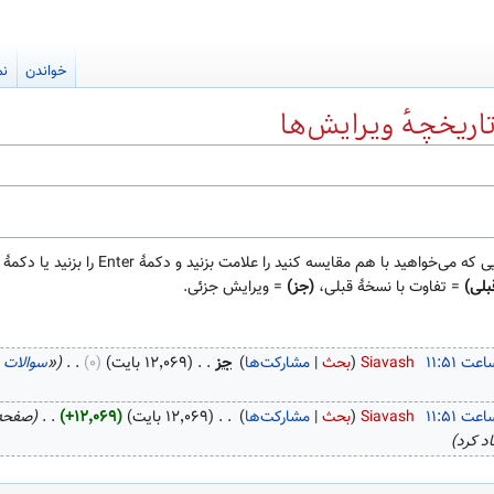
خواندن
نم
تاریخچهٔ ویرایش‌ها
م مقایسه کنید را علامت بزنید و دکمهٔ Enter را بزنید یا دکمهٔ پایین را فشار دهید.
بلی)
= تفاوت با نسخهٔ قبلی،
(جز)
= ویرایش جزئی.
‏
Siavash
بحث
مشارکت‌ها
‏
جز
۱۲٬۰۶۹ بایت
۰
‏
«
سوالات ن
‏
Siavash
بحث
مشارکت‌ها
‏
۱۲٬۰۶۹ بایت
+۱۲٬۰۶۹
‏
صفحه‌