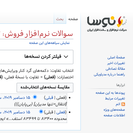
صفحه
بحث
سوالات نرم‌افزار فروش: 
نمایش سیاهه‌های این صفحه
پرش
پرش
فیلتر کردن نسخه‌ها
صفحهٔ اصلی
به
به
تغییرات اخیر
ناوبری
جستجو
مقالهٔ تصادفی
انتخاب تفاوت: دکمه‌های گرد کنار ویرایش‌هایی که می‌خواهید با ه
راهنما درباره مدیاویکی
اختصارات:
(فعلی)
= تفاوت با نسخهٔ فعلی،
(ق
ابزارها
پیوندها به این صفحه
فعلی
قبلی
تغییرات مرتبط
[انتقال=تنها مدیران] (بی‌پایان))
اتم
صفحه‌های ویژه
فعلی
قبلی
اطلاعات صفحه
محدوده 83400 تا 83499 استف...» ایجاد کرد