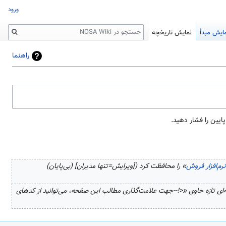
ورود
جستجو
ایش مبدأ
نمایش تاریخچه
راهنما
رم‌افزار فروش
» را محافظت کرد ([ویرایش=تنها مدیران] (بی‌پایان)
ای تازه حاوی «<!--جهت علامت‌گذاری مطالب این صفحه، می‌توانید از کدهای