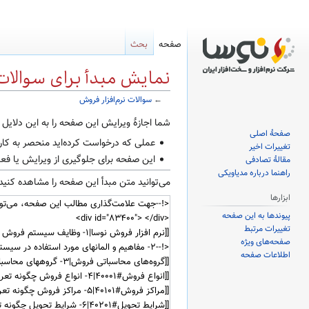
صفحه
بحث
نمایش مبدأ برای سوالات 
←
سوالات نرم‌افزار فروش
پرش
پرش
شما اجازهٔ ویرایش این صفحه را به این دلایل ن
صفحهٔ اصلی
به
به
عملی که درخواست کرده‌اید منحصر به کار
تغییرات اخیر
ناوبری
جستجو
این صفحه برای جلوگیری از ویرایش یا ف
مقالهٔ تصادفی
راهنما درباره مدیاویکی
می‌توانید متن مبدأ این صفحه را مشاهده کنید ی
ابزارها
پیوندها به این صفحه
تغییرات مرتبط
صفحه‌های ویژه
اطلاعات صفحه